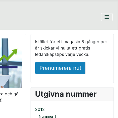
Istället för ett magasin 6 gånger per
år skickar vi nu ut ett gratis
ledarskapstips varje vecka.
Prenumerera nu!
Utgivna nummer
ra och gå
f.
2012
Nummer 1