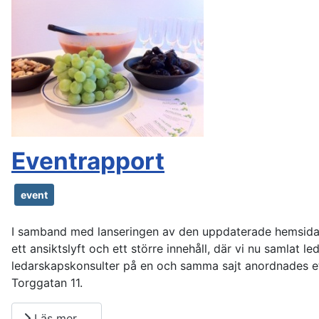
Eventrapport
event
I samband med lanseringen av den uppdaterade hemsidan
ett ansiktslyft och ett större innehåll, där vi nu samlat l
ledarskapskonsulter på en och samma sajt anordnades et
Torggatan 11.
Läs mer …