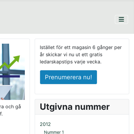
Istället för ett magasin 6 gånger per
år skickar vi nu ut ett gratis
ledarskapstips varje vecka.
Prenumerera nu!
Utgivna nummer
ra och gå
f.
2012
Nummer 1