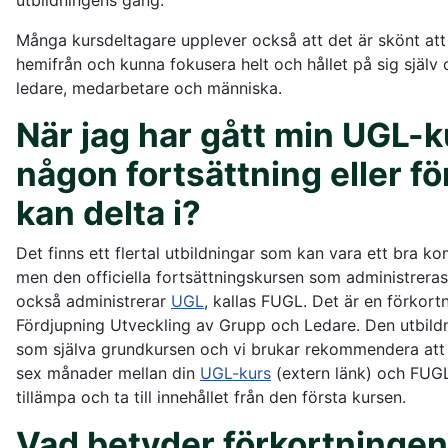
utbildningens gång.
Många kursdeltagare upplever också att det är skönt a
hemifrån och kunna fokusera helt och hållet på sig själv
ledare, medarbetare och människa.
När jag har gått min UGL-k
någon fortsättning eller fö
kan delta i?
Det finns ett flertal utbildningar som kan vara ett bra ko
men den officiella fortsättningskursen som administrer
också administrerar
UGL
, kallas FUGL. Det är en förkort
Fördjupning Utveckling av Grupp och Ledare. Den utbildn
som själva grundkursen och vi brukar rekommendera att 
sex månader mellan din
UGL-kurs
(extern länk) och FUGL
tillämpa och ta till innehållet från den första kursen.
Vad betyder förkortninge