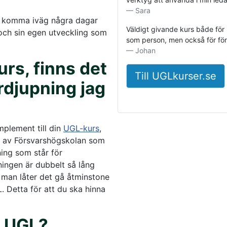
Sara
tt komma iväg några dagar
Väldigt givande kurs både för 
 och sin egen utveckling som
som person, men också för för
Johan
urs, finns det
Till UGLkurser.se
rdjupning jag
mplement till din
UGL-kurs
,
as av Försvarshögskolan som
ning som står för
ingen är dubbelt så lång
man låter det gå åtminstone
. Detta för att du ska hinna
n UGL?