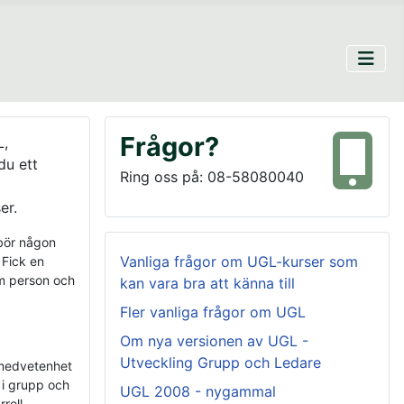
Frågor?
L,
 du ett
Ring oss på: 08-58080040
er.
 bör någon
Vanliga frågor om UGL-kurser som
Fick en
om person och
kan vara bra att känna till
Fler vanliga frågor om UGL
Om nya versionen av UGL -
Utveckling Grupp och Ledare
vmedvetenhet
 i grupp och
UGL 2008 - nygammal
roll.