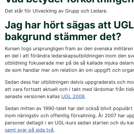
Det står för Utveckling av Grupp och Ledare.
Jag har hört sägas att UGL 
bakgrund stämmer det?
Kursen togs ursprungligen fram av den svenska militären
en del i att förändra ledarskapsutbildningen inom den sv
utbildning fokuserade mer på de så kallade mjuka delarna
de som handlar mer om relation än om uppgift och organ
Sedan dess har utbildningen delvis uppgraderats och modi
att vara fortsatt aktuell och i takt med lärdomar från t
senaste versionen kallas
UGL 2008
.
Sedan mitten av 1990-talet har det också blivit populärt
inom näringsliv och offentlig förvaltning. År 2007 har up
personer deltagit i en UGL-kurs sedan starten och du ka
samt svar på sida två
.