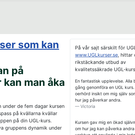
rser som kan
På vår sajt särskilt för UG
www.UGLkurser.se
, hittar
rikstäckande utbud av
an på
kvalitetssäkrade UGL-kurs
r kan man åka
En fantastisk upplevelse. Alla
gång genomföra en UGL kurs. 
oerhörd insikt om mig själv s
hur jag påverkar andra.
en under de fem dagar kursen
Victoria
spass på kvällarna kvällar
uppen på din UGL-kurs.
Kursen gav mig en ökad själ
leva gruppens dynamik under
om hur jag kan påverka andra
verktyg att använda i min ledar