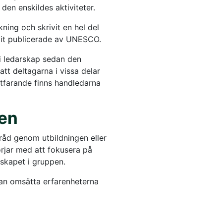
 den enskildes aktiviteter.
ning och skrivit en hel del
ivit publicerade av UNESCO.
 i ledarskap sedan den
att deltagarna i vissa delar
rtfarande finns handledarna
sen
tråd genom utbildningen eller
örjar med att fokusera på
rskapet i gruppen.
kan omsätta erfarenheterna