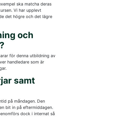
ll exempel ska matcha deras
ursen. Vi har upplevt
e det högre och det lägre
ning och
e?
arar för denna utbildning av
 över handledare som är
gar.
rjar samt
nchtid på måndagen. Den
 en bit in på eftermiddagen.
genomförs dock i internat så