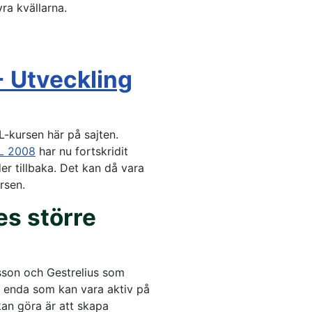
ra kvällarna.
 Utveckling
L-kursen här på sajten.
L 2008
har nu fortskridit
r tillbaka. Det kan då vara
ursen.
s större
ksson och Gestrelius som
n enda som kan vara aktiv på
 kan göra är att skapa