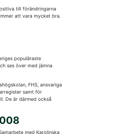
itiva till förändringarna
ommer att vara mycket bra.
eriges populäraste
 och ses över med jämna
shögskolan, FHS, ansvariga
arregister samt för
ll. De är därmed också
2008
i Samarbete med Karolinska