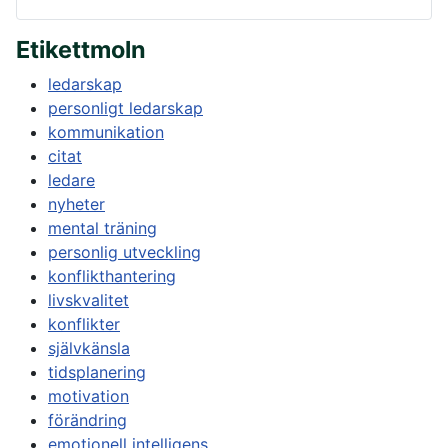
Etikettmoln
ledarskap
personligt ledarskap
kommunikation
citat
ledare
nyheter
mental träning
personlig utveckling
konflikthantering
livskvalitet
konflikter
självkänsla
tidsplanering
motivation
förändring
emotionell intelligens