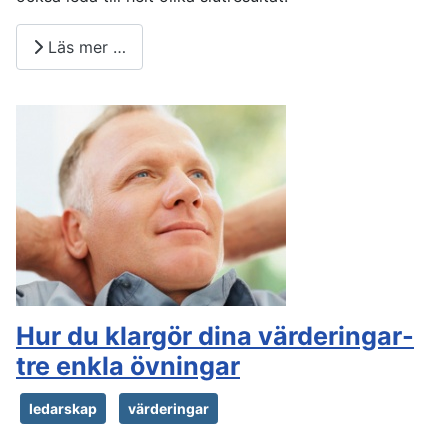
Läs mer …
Hur du klargör dina värderingar-
tre enkla övningar
ledarskap
värderingar