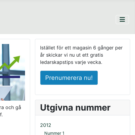
Istället för ett magasin 6 gånger per
år skickar vi nu ut ett gratis
ledarskapstips varje vecka.
Prenumerera nu!
Utgivna nummer
ra och gå
f.
2012
Nummer 1