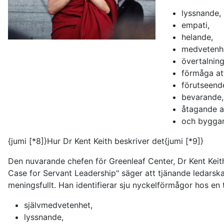
lyssnande,
empati,
helande,
medvetenh
övertalnin
förmåga at
förutseend
bevarande,
åtagande at
och bygga
{jumi [*8]}Hur Dr Kent Keith beskriver det{jumi [*9]}
Den nuvarande chefen för Greenleaf Center, Dr Kent Keit
Case for Servant Leadership" säger att tjänande ledarskap
meningsfullt. Han identifierar sju nyckelförmågor hos en 
självmedvetenhet,
lyssnande,