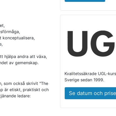
et,
gsförmåga,
t konceptualisera,
e,
t hjälpa andra att växa,
ndet av gemenskap.
Kvalitetssäkrade UGL-kurse
Sverige sedan 1999.
h, som också skrivit "The
 är etiskt, praktiskt och
Se datum och prise
tjänande ledare: