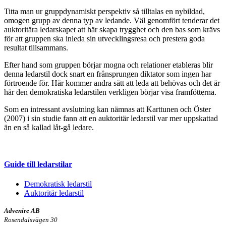
Titta man ur gruppdynamiskt perspektiv så tilltalas en nybildad,
omogen grupp av denna typ av ledande. Väl genomfört tenderar det
auktoritära ledarskapet att här skapa trygghet och den bas som krävs
för att gruppen ska inleda sin utvecklingsresa och prestera goda
resultat tillsammans.
Efter hand som gruppen börjar mogna och relationer etableras blir
denna ledarstil dock snart en frånsprungen diktator som ingen har
förtroende för. Här kommer andra sätt att leda att behövas och det är
här den demokratiska ledarstilen verkligen börjar visa framfötterna.
Som en intressant avslutning kan nämnas att Karttunen och Öster
(2007) i sin studie fann att en auktoritär ledarstil var mer uppskattad
än en så kallad låt-gå ledare.
Guide till ledarstilar
Demokratisk ledarstil
Auktoritär ledarstil
Advenire AB
Rosendalsvägen 30