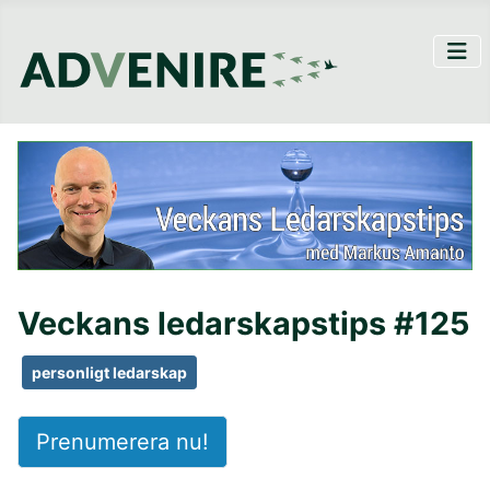
Veckans ledarskapstips #125
personligt ledarskap
Prenumerera nu!