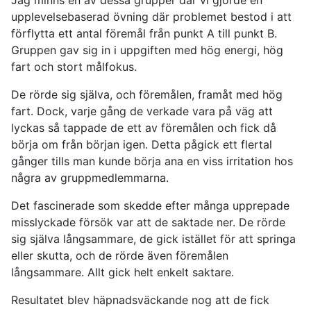
Jag minns en av dessa grupper där vi gjorde en
upplevelsebaserad övning där problemet bestod i att
förflytta ett antal föremål från punkt A till punkt B.
Gruppen gav sig in i uppgiften med hög energi, hög
fart och stort målfokus.
De rörde sig själva, och föremålen, framåt med hög
fart. Dock, varje gång de verkade vara på väg att
lyckas så tappade de ett av föremålen och fick då
börja om från början igen. Detta pågick ett flertal
gånger tills man kunde börja ana en viss irritation hos
några av gruppmedlemmarna.
Det fascinerade som skedde efter många upprepade
misslyckade försök var att de saktade ner. De rörde
sig själva långsammare, de gick istället för att springa
eller skutta, och de rörde även föremålen
långsammare. Allt gick helt enkelt saktare.
Resultatet blev häpnadsväckande nog att de fick