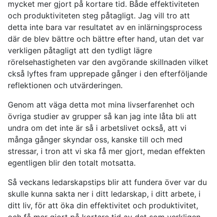
mycket mer gjort på kortare tid. Både effektiviteten
och produktiviteten steg påtagligt. Jag vill tro att
detta inte bara var resultatet av en inlärningsprocess
där de blev bättre och bättre efter hand, utan det var
verkligen påtagligt att den tydligt lägre
rörelsehastigheten var den avgörande skillnaden vilket
ckså lyftes fram upprepade gånger i den efterföljande
reflektionen och utvärderingen.
Genom att väga detta mot mina livserfarenhet och
övriga studier av grupper så kan jag inte låta bli att
undra om det inte är så i arbetslivet också, att vi
många gånger skyndar oss, kanske till och med
stressar, i tron att vi ska få mer gjort, medan effekten
egentligen blir den totalt motsatta.
Så veckans ledarskapstips blir att fundera över var du
skulle kunna sakta ner i ditt ledarskap, i ditt arbete, i
ditt liv, för att öka din effektivitet och produktivitet,