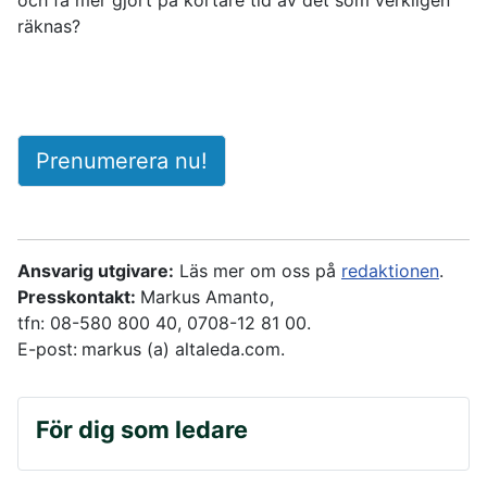
och få mer gjort på kortare tid av det som verkligen
räknas?
Prenumerera nu!
Ansvarig utgivare:
Läs mer om oss på
redaktionen
.
Presskontakt:
Markus Amanto,
tfn: 08-580 800 40, 0708-12 81 00.
E-post:
markus (a) altaleda.com.
För dig som ledare