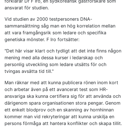
förklarar Dr F Iro, en sydkoreansk gästforskare som
ansvarat för studien.
Vid studien av 2000 testpersoners DNA-
sammansättning såg man en hög korrelation mellan
att vara framgångsrik som ledare och specifika
genetiska mönster. F Iro fortsätter:
"Det här visar klart och tydligt att det inte finns någon
mening med alla dessa kurser i ledarskap och
personlig utveckling som ledare utsätts för och
tvingas avsätta tid till."
Man räknar med att kunna publicera rönen inom kort
och arbetar även på ett avancerat test som HR-
ansvariga ska kunna certifiera sig för att använda och
därigenom spara organisationen stora pengar. Genom
ett enkelt blodprov och en skanning av hornhinnan
kommer man vid rekryteringar att kunna urskilja en
persons förmåga att hantera konflikter och skapa tillit.