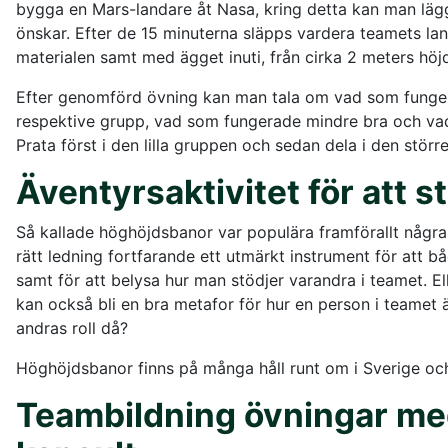
bygga en Mars-landare åt Nasa, kring detta kan man läg
önskar. Efter de 15 minuterna släpps vardera teamets la
materialen samt med ägget inuti, från cirka 2 meters höj
Efter genomförd övning kan man tala om vad som funger
respektive grupp, vad som fungerade mindre bra och vad
Prata först i den lilla gruppen och sedan dela i den större
Äventyrsaktivitet för att 
Så kallade höghöjdsbanor var populära framförallt några
rätt ledning fortfarande ett utmärkt instrument för att 
samt för att belysa hur man stödjer varandra i teamet. El
kan också bli en bra metafor för hur en person i teamet är
andras roll då?
Höghöjdsbanor finns på många håll runt om i Sverige och ä
Teambildning övningar me