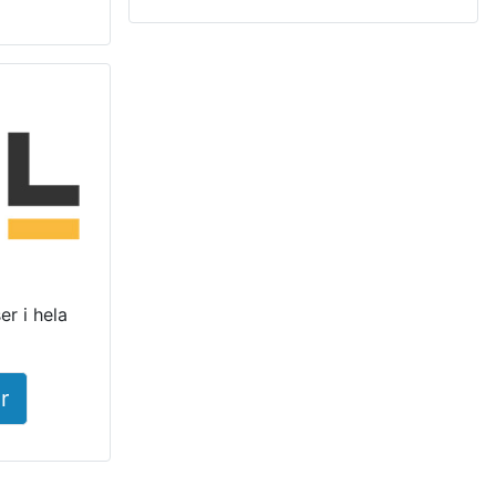
r i hela
r