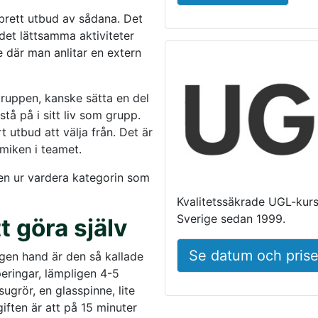
 brett utbud av sådana. Det
det lättsamma aktiviteter
 där man anlitar en extern
gruppen, kanske sätta en del
tå på i sitt liv som grupp.
t utbud att välja från. Det är
amiken i teamet.
en ur vardera kategorin som
Kvalitetssäkrade UGL-kurse
Sverige sedan 1999.
t göra själv
Se datum och prise
en hand är den så kallade
eringar, lämpligen 4-5
ugrör, en glasspinne, lite
giften är att på 15 minuter