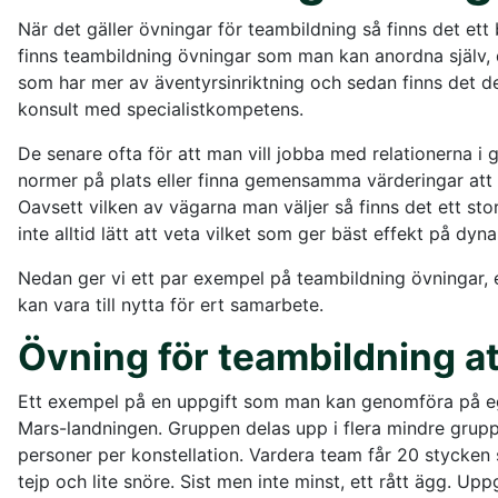
När det gäller övningar för teambildning så finns det ett
finns teambildning övningar som man kan anordna själv, 
som har mer av äventyrsinriktning och sedan finns det de
konsult med specialistkompetens.
De senare ofta för att man vill jobba med relationerna i 
normer på plats eller finna gemensamma värderingar att s
Oavsett vilken av vägarna man väljer så finns det ett stor
inte alltid lätt att veta vilket som ger bäst effekt på dyn
Nedan ger vi ett par exempel på teambildning övningar, 
kan vara till nytta för ert samarbete.
Övning för teambildning at
Ett exempel på en uppgift som man kan genomföra på eg
Mars-landningen. Gruppen delas upp i flera mindre grupp
personer per konstellation. Vardera team får 20 stycken s
tejp och lite snöre. Sist men inte minst, ett rått ägg. Upp