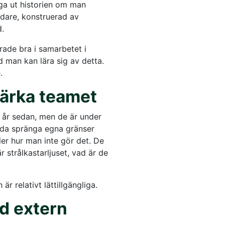
ga ut historien om man
ndare, konstruerad av
d.
ade bra i samarbetet i
 man kan lära sig av detta.
.
stärka teamet
 år sedan, men de är under
båda spränga egna gränser
ler hur man inte gör det. De
 strålkastarljuset, vad är de
r relativt lättillgängliga.
d extern